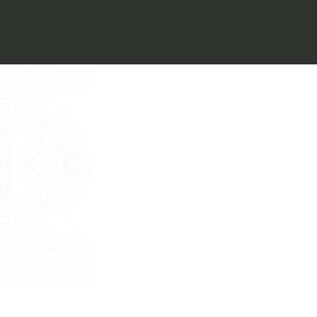
Voglio ricevere il vostro
Architect’s kit
Italiano
Vorrei un appuntamento per una
Consulenza Gratuita
English
Nome
Cognome
E-mail
Telefono
Messaggio
Acconsento all'uso dei dati come da
indicazioni della
Privacy Policy
*