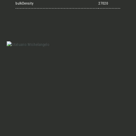
Marmi Vrech Collection
bulkDensity
27020
Materiali
Finiture
Magazine
Insieme per grandi progetti
Chi siamo
Richiedi l'Architect's kit, il kit di
progettazione realizzato per architetti e
Lavora con Noi
interior designer alla ricerca di pietre
naturali da utilizzare nel prossimo
progetto.
Contatti