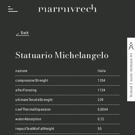
Back
Cosa Facciamo
Statuario Michelangelo
Richiedi il nostro Architects Kit
Settori
nazione
Italia
compressiveStrenght
1334
afterFreezing
1124
Progetti
ultimateTensileStrenght
239
coefThermalExpansion
0,0064
Innovation Lab
waterAbsorption
0,12
impactTestMinFallHeight
50