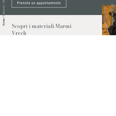
Prenota un appuntamento
/
Seguici sui Social
Materiali
/
Home
Scopri i materiali Marmi
Vrech
Marmo, pietre naturali, ceramiche,
agglomerati al quarzo e molto altro.
Contattaci per scoprire tutti i materiali
disponibili.
Richiedilo subito
© 2026 Marmi Vrech | All rights reserved | P.IVA 03122200300