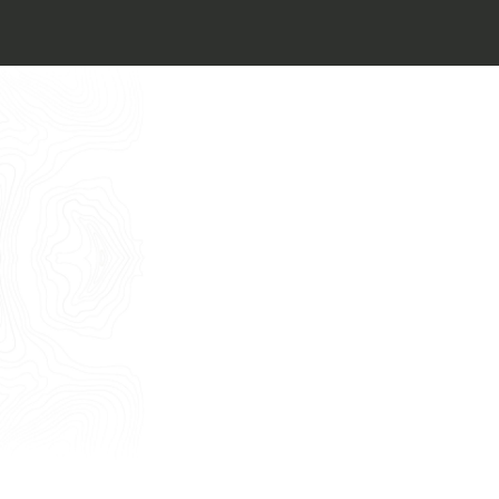
Architect’s kit
Italiano
Vorrei un appuntamento per una
Consulenza Gratuita
English
Nome
Cognome
E-mail
Telefono
Messaggio
Acconsento all'uso dei dati come da
indicazioni della
Privacy Policy
*