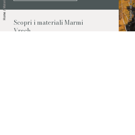
Seguici sui Social
Materiali
/
Home
Scopri i materiali Marmi
Vrech
Marmo, pietre naturali, ceramiche,
agglomerati al quarzo e molto altro.
Contattaci per scoprire tutti i materiali
disponibili.
Richiedilo subito
© 2026 Marmi Vrech | All rights reserved | P.IVA 03122200300
Via degli Onez, 42 - 33052 Cervignano del Friuli (Udine) - T. +39 0431