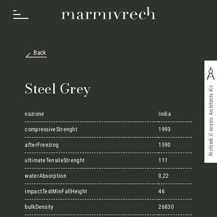
Back
Cosa Facciamo
Steel Grey
Richiedi il nostro Architects Kit
Settori
nazione
India
compressiveStrenght
1993
afterFreezing
1590
Progetti
ultimateTensileStrenght
111
waterAbsorption
0,22
Innovation Lab
impactTestMinFallHeight
46
bulkDensity
26830