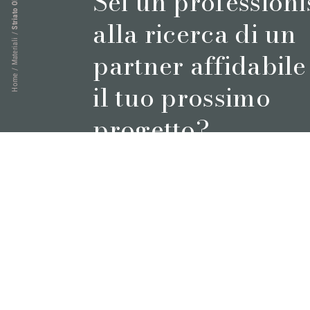
Striato Olimpico
Sei un professioni
alla ricerca di un
/
Materiali
partner affidabile
/
Home
il tuo prossimo
progetto?
Prenota un appuntamento