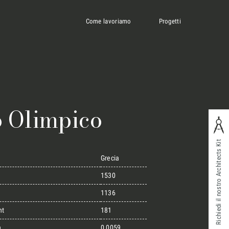
Come lavoriamo
Progetti
o Olimpico
Richiedi il nostro Architects Kit
Grecia
1530
1136
ht
181
n
0,0059