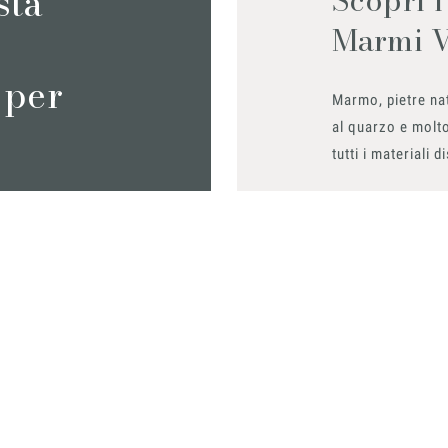
sta
Marmi 
 per
Marmo, pietre nat
al quarzo e molto
tutti i materiali d
Richiedilo sub