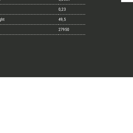
0,23
ght
49,5
randi progetti
27950
il kit di progettazione realizzato
esigner alla ricerca di pietre
 prossimo progetto.
ro Architect’s kit
o per una Consulenza Gratuita
Cognome
English
Telefono