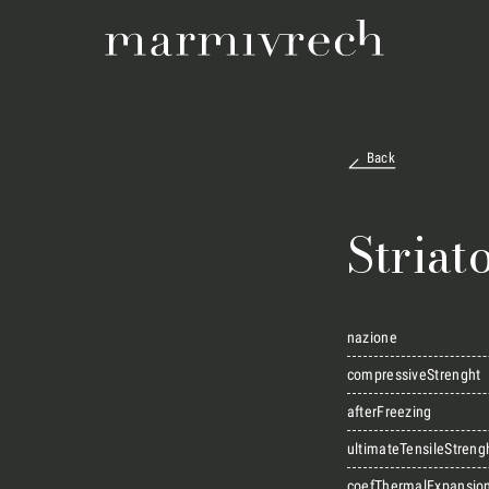
Back
Striat
nazione
compressiveStrenght
afterFreezing
ultimateTensileStreng
coefThermalExpansio