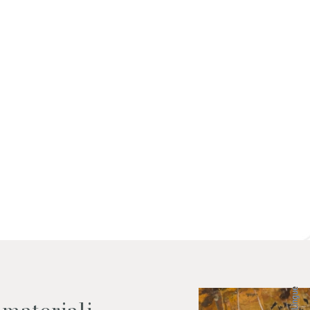
 dati come da indicazioni della
Lingue
 materiali