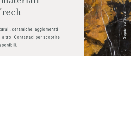
Vrech
Seguici sui Social
urali, ceramiche, agglomerati
 altro. Contattaci per scoprire
isponibili.
ito