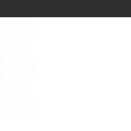
Architect’s kit
Italiano
Vorrei un appuntamento per una
Consulenza Gratuita
English
Nome
Cognome
E-mail
Telefono
Messaggio
Acconsento all'uso dei dati come da
indicazioni della
Privacy Policy
*