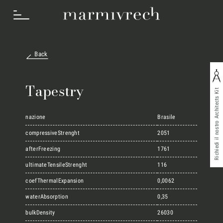
Back
Cosa Facciamo
Tapestry
Richiedi il nostro Architects Kit
Settori
nazione
Brasile
compressiveStrenght
2051
afterFreezing
1761
Progetti
ultimateTensileStrenght
116
coefThermalExpansion
0,0062
Innovation Lab
waterAbsorption
0,35
bulkDensity
26030