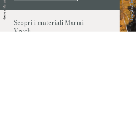
Seguici sui Social
Materiali
/
Home
Scopri i materiali Marmi
Vrech
Marmo, pietre naturali, ceramiche,
agglomerati al quarzo e molto altro.
Contattaci per scoprire tutti i materiali
disponibili.
Richiedilo subito
© 2026 Marmi Vrech | All rights reserved | P.IVA 03122200300
Via degli Onez, 42 - 33052 Cervignano del Friuli (Udine) - T. +39 0431