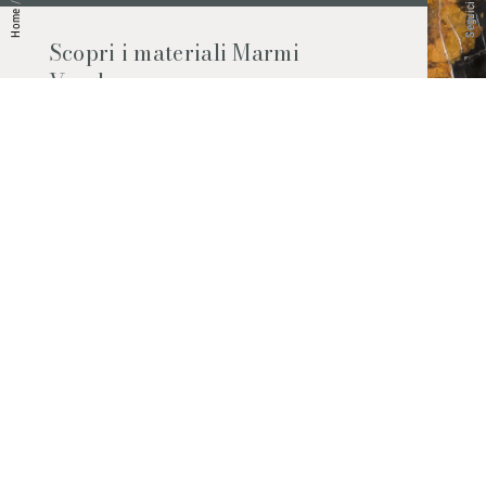
/
Home
Scopri i materiali Marmi
Vrech
Marmo, pietre naturali, ceramiche,
agglomerati al quarzo e molto altro.
Contattaci per scoprire tutti i materiali
disponibili.
Richiedilo subito
© 2026 Marmi Vrech | All rights reserved | P.IVA 03122200300
Via degli Onez, 42 - 33052 Cervignano del Friuli (Udine) - T. +39 0431
32885
Privacy Policy
|
Cookie Policy