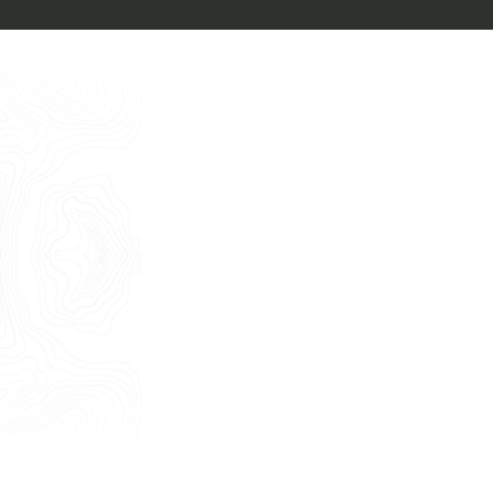
Italiano
Vorrei un appuntamento per una
Consulenza Gratuita
English
Nome
Cognome
E-mail
Telefono
Messaggio
Acconsento all'uso dei dati come da
indicazioni della
Privacy Policy
*