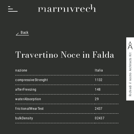
Back
Cosa Facciamo
Travertino Noce in Falda
Richiedi il nostro Architects Kit
Settori
nazione
Italia
compressiveStrenght
1132
afterFreezing
148
Progetti
waterAbsorption
29
frictionalWearTest
2437
Innovation Lab
bulkDensity
02437