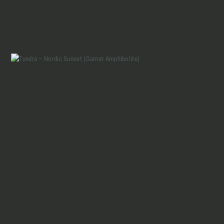
Marmi Vrech Collection
Materiali
Finiture
Magazine
Insieme per grandi progetti
Chi siamo
Richiedi l'Architect's kit, il kit di
progettazione realizzato per architetti e
Lavora con Noi
interior designer alla ricerca di pietre
naturali da utilizzare nel prossimo
progetto.
Contatti
Voglio ricevere il vostro