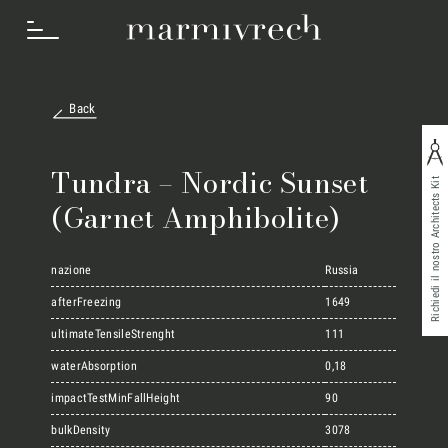
Back
Cosa Facciamo
Tundra – Nordic Sunset
Richiedi il nostro Architects Kit
(Garnet Amphibolite)
Settori
nazione
Russia
Progetti
afterFreezing
1649
ultimateTensileStrenght
111
waterAbsorption
0,18
Innovation Lab
impactTestMinFallHeight
90
bulkDensity
3078