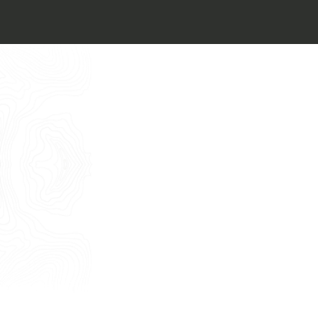
Architect’s kit
Italiano
Vorrei un appuntamento per una
Consulenza Gratuita
English
Nome
Cognome
E-mail
Telefono
Messaggio
Acconsento all'uso dei dati come da
indicazioni della
Privacy Policy
*