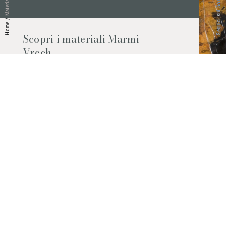
Seguici sui Social
Materiali
/
Home
Scopri i materiali Marmi
Vrech
Marmo, pietre naturali, ceramiche,
agglomerati al quarzo e molto altro.
Contattaci per scoprire tutti i materiali
disponibili.
Richiedilo subito
© 2026 Marmi Vrech | All rights reserved | P.IVA 03122200300
Via degli Onez, 42 - 33052 Cervignano del Friuli (Udine) - T. +39 0431