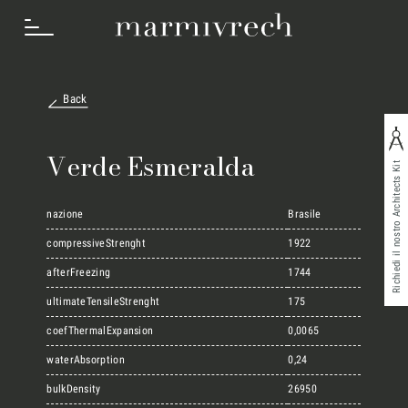
Back
Cosa Facciamo
Verde Esmeralda
Richiedi il nostro Architects Kit
Settori
nazione
Brasile
compressiveStrenght
1922
afterFreezing
1744
Progetti
ultimateTensileStrenght
175
coefThermalExpansion
0,0065
Innovation Lab
waterAbsorption
0,24
bulkDensity
26950