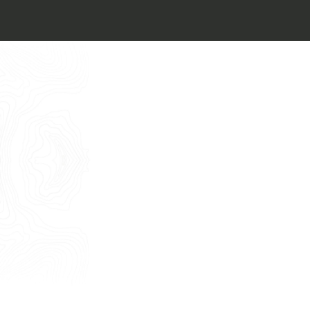
Architect’s kit
Italiano
Vorrei un appuntamento per una
Consulenza Gratuita
English
Nome
Cognome
E-mail
Telefono
Messaggio
Acconsento all'uso dei dati come da
indicazioni della
Privacy Policy
*