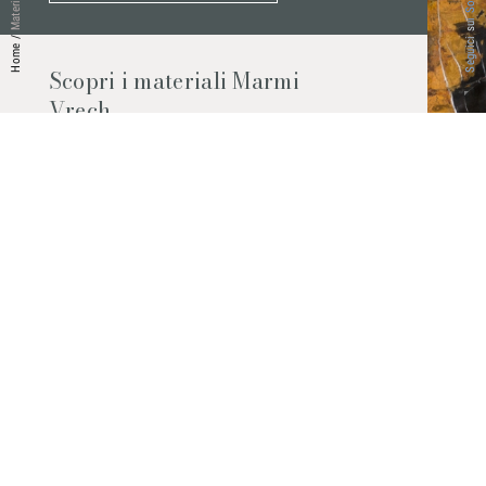
Seguici sui Social
Materiali
/
Home
Scopri i materiali Marmi
Vrech
Marmo, pietre naturali, ceramiche,
agglomerati al quarzo e molto altro.
Contattaci per scoprire tutti i materiali
disponibili.
Richiedilo subito
© 2026 Marmi Vrech | All rights reserved | P.IVA 03122200300
Via degli Onez, 42 - 33052 Cervignano del Friuli (Udine) - T. +39 0431