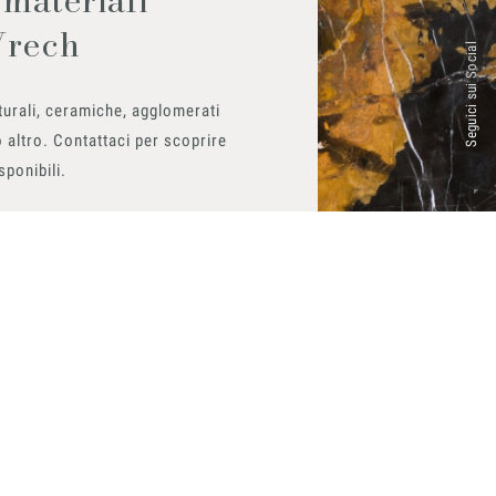
Vrech
Seguici sui Social
urali, ceramiche, agglomerati
 altro. Contattaci per scoprire
isponibili.
ito