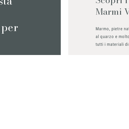
sta
Marmi 
 per
Marmo, pietre nat
al quarzo e molto
tutti i materiali d
Richiedilo sub