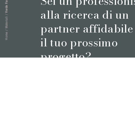
Verde Fantastico
Sei un professioni
alla ricerca di un
/
Materiali
partner affidabile
/
Home
il tuo prossimo
progetto?
Prenota un appuntamento