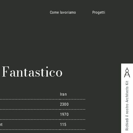
Come lavoriamo
Progetti
Fantastico
Richiedi il nostro Architects Kit
Iran
2300
1970
ht
115