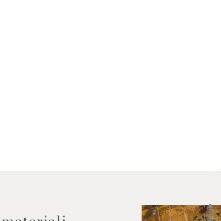
 dati come da indicazioni della
Lingue
 materiali