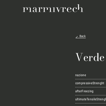
Back
Verde 
nazione
compressiveStrenght
afterFreezing
ultimateTensileStreng