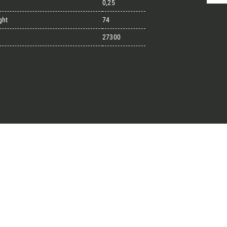
0,25
ght
74
27300
randi progetti
il kit di progettazione realizzato
esigner alla ricerca di pietre
 prossimo progetto.
ro Architect’s kit
o per una Consulenza Gratuita
Cognome
English
Telefono