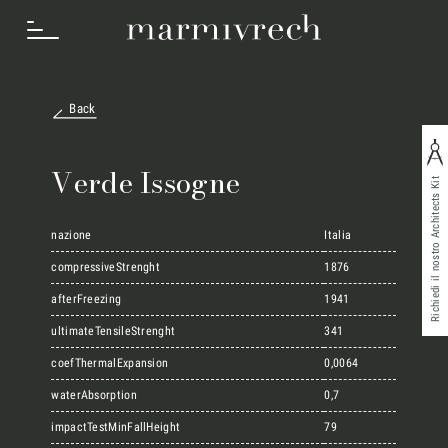
Back
Cosa Facciamo
Verde Issogne
Richiedi il nostro Architects Kit
Settori
nazione
Italia
compressiveStrenght
1876
afterFreezing
1941
Progetti
ultimateTensileStrenght
341
coefThermalExpansion
0,0064
Innovation Lab
waterAbsorption
0,7
impactTestMinFallHeight
79