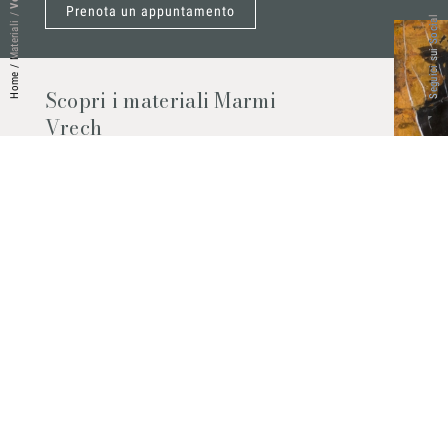
Prenota un appuntamento
/
Seguici sui Social
Materiali
/
Home
Scopri i materiali Marmi
Vrech
Marmo, pietre naturali, ceramiche,
agglomerati al quarzo e molto altro.
Contattaci per scoprire tutti i materiali
disponibili.
Richiedilo subito
© 2026 Marmi Vrech | All rights reserved | P.IVA 03122200300