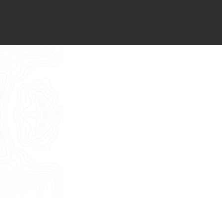
Voglio ricevere il vostro
Architect’s kit
Italiano
Vorrei un appuntamento per una
Consulenza Gratuita
English
Nome
Cognome
E-mail
Telefono
Messaggio
Acconsento all'uso dei dati come da
indicazioni della
Privacy Policy
*