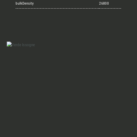
Marmi Vrech Collection
bulkDensity
26800
Materiali
Finiture
Magazine
Insieme per grandi progetti
Chi siamo
Richiedi l'Architect's kit, il kit di
progettazione realizzato per architetti e
Lavora con Noi
interior designer alla ricerca di pietre
naturali da utilizzare nel prossimo
progetto.
Contatti