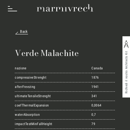
Back
Cosa Facciamo
Verde Malachite
Richiedi il nostro Architects Kit
Settori
nazione
Canada
compressiveStrenght
1876
afterFreezing
1941
Progetti
ultimateTensileStrenght
341
coefThermalExpansion
0,0064
Innovation Lab
waterAbsorption
0,7
impactTestMinFallHeight
79