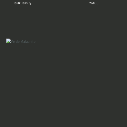
Marmi Vrech Collection
bulkDensity
26800
Materiali
Finiture
Magazine
Insieme per grandi progetti
Chi siamo
Richiedi l'Architect's kit, il kit di
progettazione realizzato per architetti e
Lavora con Noi
interior designer alla ricerca di pietre
naturali da utilizzare nel prossimo
progetto.
Contatti