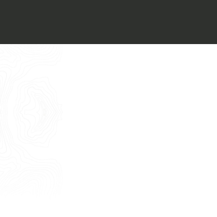
Voglio ricevere il vostro
Architect’s kit
Italiano
Vorrei un appuntamento per una
Consulenza Gratuita
English
Nome
Cognome
E-mail
Telefono
Messaggio
Acconsento all'uso dei dati come da
indicazioni della
Privacy Policy
*