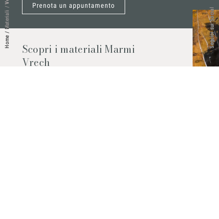
Prenota un appuntamento
/
Seguici sui Social
Materiali
/
Home
Scopri i materiali Marmi
Vrech
Marmo, pietre naturali, ceramiche,
agglomerati al quarzo e molto altro.
Contattaci per scoprire tutti i materiali
disponibili.
Richiedilo subito
© 2026 Marmi Vrech | All rights reserved | P.IVA 03122200300