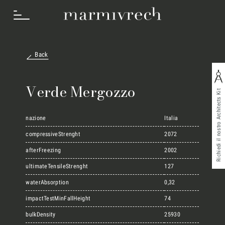
Back
Cosa Facciamo
Verde Mergozzo
Richiedi il nostro Architects Kit
Settori
nazione
Italia
compressiveStrenght
2072
afterFreezing
2002
Progetti
ultimateTensileStrenght
127
waterAbsorption
0,32
Innovation Lab
impactTestMinFallHeight
74
bulkDensity
25930