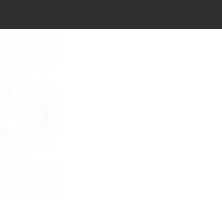
Architect’s kit
Italiano
Vorrei un appuntamento per una
Consulenza Gratuita
English
Nome
Cognome
E-mail
Telefono
Messaggio
Acconsento all'uso dei dati come da
indicazioni della
Privacy Policy
*