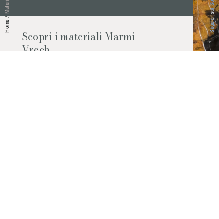
Seguici sui Social
Materiali
/
Home
Scopri i materiali Marmi
Vrech
Marmo, pietre naturali, ceramiche,
agglomerati al quarzo e molto altro.
Contattaci per scoprire tutti i materiali
disponibili.
Richiedilo subito
© 2026 Marmi Vrech | All rights reserved | P.IVA 03122200300
Via degli Onez, 42 - 33052 Cervignano del Friuli (Udine) - T. +39 0431