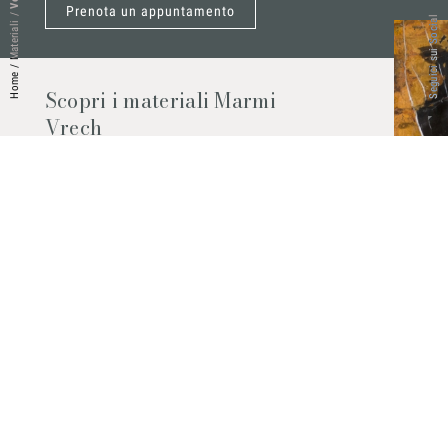
Prenota un appuntamento
/
Seguici sui Social
Materiali
/
Home
Scopri i materiali Marmi
Vrech
Marmo, pietre naturali, ceramiche,
agglomerati al quarzo e molto altro.
Contattaci per scoprire tutti i materiali
disponibili.
Richiedilo subito
© 2026 Marmi Vrech | All rights reserved | P.IVA 03122200300