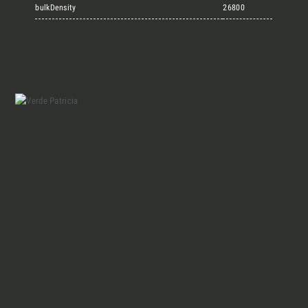
Marmi Vrech Collection
bulkDensity
26800
Materiali
Finiture
Magazine
Insieme per grandi progetti
Chi siamo
Richiedi l'Architect's kit, il kit di
progettazione realizzato per architetti e
Lavora con Noi
interior designer alla ricerca di pietre
naturali da utilizzare nel prossimo
progetto.
Contatti