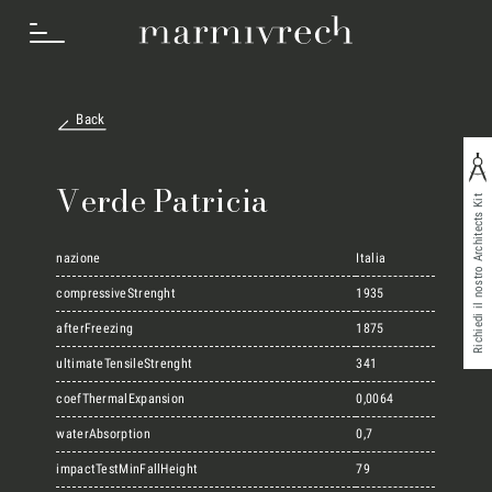
Back
Cosa Facciamo
Verde Patricia
Richiedi il nostro Architects Kit
Settori
nazione
Italia
compressiveStrenght
1935
afterFreezing
1875
Progetti
ultimateTensileStrenght
341
coefThermalExpansion
0,0064
Innovation Lab
waterAbsorption
0,7
impactTestMinFallHeight
79