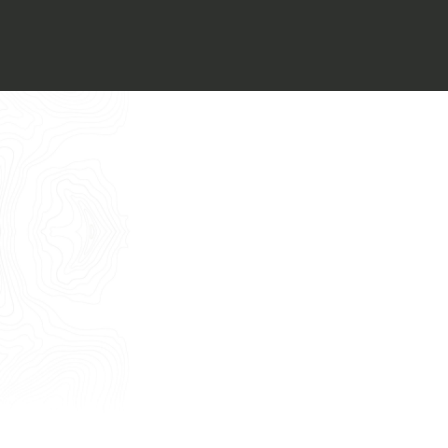
Voglio ricevere il vostro
Architect’s kit
Italiano
Vorrei un appuntamento per una
Consulenza Gratuita
English
Nome
Cognome
E-mail
Telefono
Messaggio
Acconsento all'uso dei dati come da
indicazioni della
Privacy Policy
*