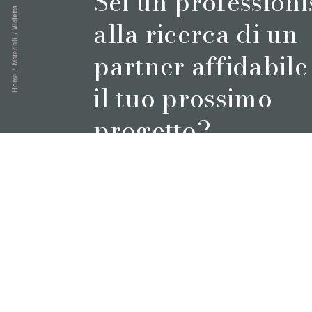
Sei un professioni
Violetta
alla ricerca di un
/
Materiali
partner affidabile
/
Home
il tuo prossimo
progetto?
Prenota un appuntamento