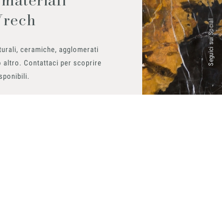
Vrech
Seguici sui Social
urali, ceramiche, agglomerati
 altro. Contattaci per scoprire
isponibili.
ito