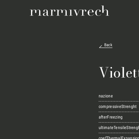
Back
Violet
nazione
compressiveStrenght
afterFreezing
ultimateTensileStreng
coefThermalExpansio