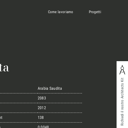
Come lavoriamo
Progetti
ta
Richiedi il nostro Architects Kit
Arabia Saudita
2083
2012
ht
138
n
0,0048