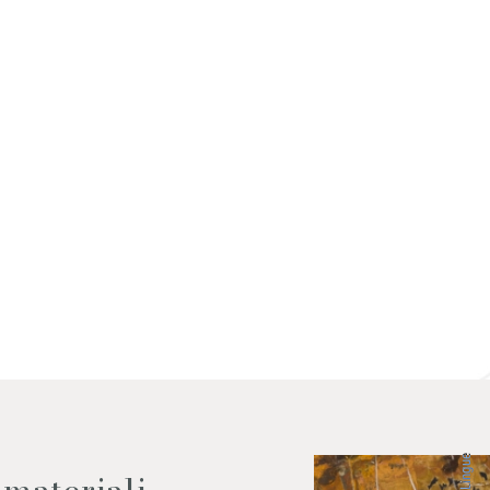
 dati come da indicazioni della
Lingue
 materiali