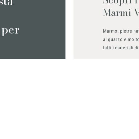
sta
Marmi 
 per
Marmo, pietre nat
al quarzo e molto
tutti i materiali d
Richiedilo sub