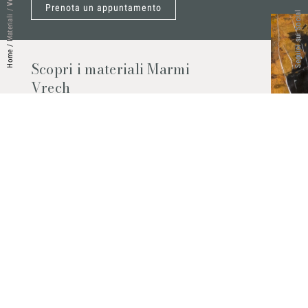
Prenota un appuntamento
/
Seguici sui Social
Materiali
/
Home
Scopri i materiali Marmi
Vrech
Marmo, pietre naturali, ceramiche,
agglomerati al quarzo e molto altro.
Contattaci per scoprire tutti i materiali
disponibili.
Richiedilo subito
© 2026 Marmi Vrech | All rights reserved | P.IVA 03122200300