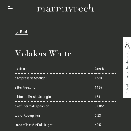
Back
Cosa Facciamo
Volakas White
Richiedi il nostro Architects Kit
Settori
nazione
Grecia
compressiveStrenght
1530
afterFreezing
1136
Progetti
ultimateTensileStrenght
181
coefThermalExpansion
0,0059
Innovation Lab
waterAbsorption
0,23
impactTestMinFallHeight
49,5