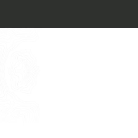
Voglio ricevere il vostro
Architect’s kit
Italiano
Vorrei un appuntamento per una
Consulenza Gratuita
English
Nome
Cognome
E-mail
Telefono
Messaggio
Acconsento all'uso dei dati come da
indicazioni della
Privacy Policy
*