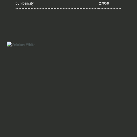
Marmi Vrech Collection
bulkDensity
27950
Materiali
Finiture
Magazine
Insieme per grandi progetti
Chi siamo
Richiedi l'Architect's kit, il kit di
progettazione realizzato per architetti e
Lavora con Noi
interior designer alla ricerca di pietre
naturali da utilizzare nel prossimo
progetto.
Contatti