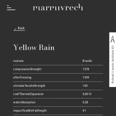
Back
Cosa Facciamo
Yellow Rain
Richiedi il nostro Architects Kit
Settori
nazione
Brasile
compressiveStrenght
1578
afterFreezing
1599
Progetti
ultimateTensileStrenght
104
coefThermalExpansion
0,0013
Innovation Lab
waterAbsorption
0,38
impactTestMinFallHeight
41