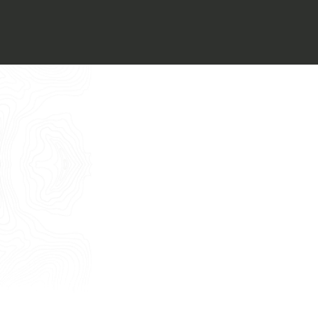
Voglio ricevere il vostro
Architect’s kit
Italiano
Vorrei un appuntamento per una
Consulenza Gratuita
English
Nome
Cognome
E-mail
Telefono
Messaggio
Acconsento all'uso dei dati come da
indicazioni della
Privacy Policy
*