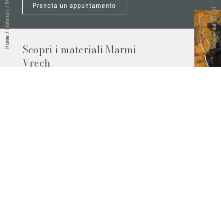
Prenota un appuntamento
/
Seguici sui Social
Materiali
/
Home
Scopri i materiali Marmi
Vrech
Marmo, pietre naturali, ceramiche,
agglomerati al quarzo e molto altro.
Contattaci per scoprire tutti i materiali
disponibili.
Richiedilo subito
© 2026 Marmi Vrech | All rights reserved | P.IVA 03122200300