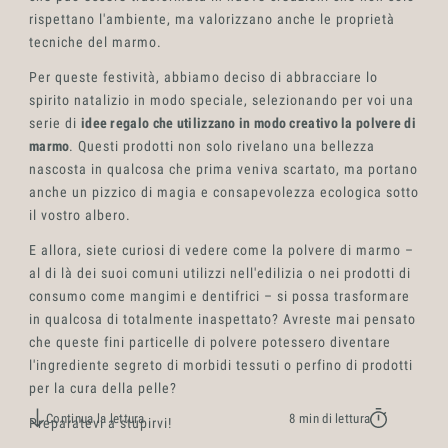
rispettano l'ambiente, ma valorizzano anche le proprietà
tecniche del marmo.
Per queste festività, abbiamo deciso di abbracciare lo
spirito natalizio in modo speciale, selezionando per voi una
Innovati
serie di
idee regalo che utilizzano in modo creativo la polvere di
marmo
. Questi prodotti non solo rivelano una bellezza
nascosta in qualcosa che prima veniva scartato, ma portano
anche un pizzico di magia e consapevolezza ecologica sotto
il vostro albero.
E allora, siete curiosi di vedere come la polvere di marmo –
al di là dei suoi comuni utilizzi nell'edilizia o nei prodotti di
consumo come mangimi e dentifrici – si possa trasformare
in qualcosa di totalmente inaspettato? Avreste mai pensato
che queste fini particelle di polvere potessero diventare
Marmi Vr
l'ingrediente segreto di morbidi tessuti o perfino di prodotti
per la cura della pelle?
Continua la lettura
8 min di lettura
Preparatevi a stupirvi!