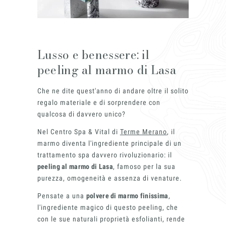
E-mail
Telefono
Lusso e benessere: il
peeling al marmo di Lasa
Messaggio
Che ne dite quest'anno di andare oltre il solito
regalo materiale e di sorprendere con
Acconsento all'uso dei dati come da
qualcosa di davvero unico?
indicazioni della
Privacy Policy
*
Nel Centro Spa & Vital di
Terme Merano
, il
marmo diventa l'ingrediente principale di un
trattamento spa davvero rivoluzionario: il
peeling al marmo di Lasa
, famoso per la sua
purezza, omogeneità e assenza di venature.
Pensate a una
polvere di marmo finissima
,
l'ingrediente magico di questo peeling, che
con le sue naturali proprietà esfolianti, rende