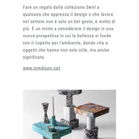
Fare un regalo dalla collezione Swirl a
qualcuno che apprezza il design o che lavora
nel settore non è solo un bel gesto, è molto di
più. È un invito a considerare il design in una
Insieme per grandi progetti
nuova prospettiva in cui la bellezza si fonde
con il rispetto per l'ambiente, dando vita a
Richiedi l'Architect's kit, il kit di
progettazione realizzato per architetti e
oggetti che hanno non solo stile, ma anche
interior designer alla ricerca di pietre
significato.
naturali da utilizzare nel prossimo
www.tomdixon.net
progetto.
Voglio ricevere il vostro
Architect’s kit
Italiano
Vorrei un appuntamento per una
Consulenza Gratuita
English
Nome
Cognome