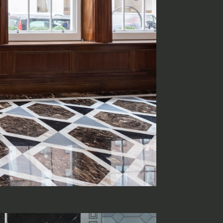
randi progetti
il kit di progettazione realizzato
esigner alla ricerca di pietre
 prossimo progetto.
ro Architect’s kit
o per una Consulenza Gratuita
Cognome