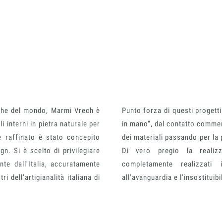
niche del mondo, Marmi Vrech è
Punto forza di questi progetti
i interni in pietra naturale per
in mano", dal contatto commer
e raffinato è stato concepito
dei materiali passando per la
n. Si è scelto di privilegiare
Di vero pregio la realizz
ente dall'Italia, accuratamente
completamente realizzati 
 dell’artigianalità italiana di
all'avanguardia e l'insostituib