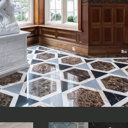
Lab
Insieme per g
Richiedi l'Architect's kit, 
per architetti e interior d
 Collection
naturali da utilizzare nel
Voglio ricevere il vost
Vorrei un appuntament
Nome