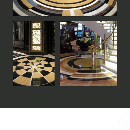
Nome
Cognome
E-mail
Telefono
Messaggio
Acconsento all'uso dei dati come da
indicazioni della
Privacy Policy
*