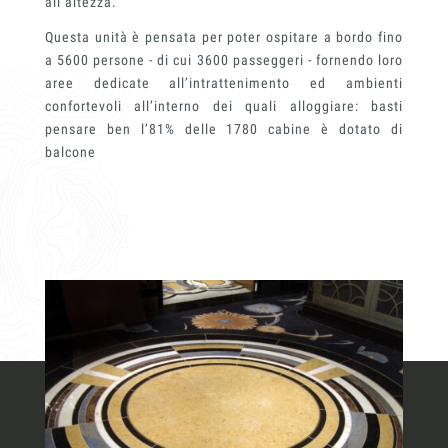
all’altezza.
Chi siamo
Questa unità è pensata per poter ospitare a bordo fino
a 5600 persone - di cui 3600 passeggeri - fornendo loro
aree dedicate all’intrattenimento ed ambienti
Lavora con Noi
confortevoli all’interno dei quali alloggiare: basti
pensare ben l’81% delle 1780 cabine è dotato di
Contatti
balcone
Insieme per grandi progetti
Richiedi l'Architect's kit, il kit di
progettazione realizzato per architetti e
interior designer alla ricerca di pietre
naturali da utilizzare nel prossimo
progetto.
Voglio ricevere il vostro
Architect’s kit
Italiano
Vorrei un appuntamento per una
Consulenza Gratuita
English