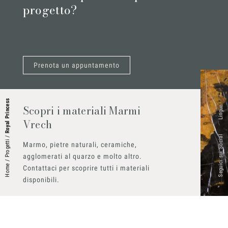
progetto?
Prenota un appuntamento
Royal Princess
Scopri i materiali Marmi
Lingue
Vrech
Seguici sui Social
/
Progetti
Marmo, pietre naturali, ceramiche,
agglomerati al quarzo e molto altro.
/
Home
Contattaci per scoprire tutti i materiali
disponibili.