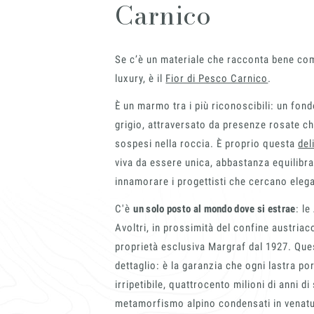
Carnico
Se c’è un materiale che racconta bene com
luxury, è il
Fior di Pesco Carnico
.
Chi siamo
È un marmo tra i più riconoscibili: un fond
grigio, attraversato da presenze rosate 
sospesi nella roccia. È proprio questa
del
Lavora con Noi
viva da essere unica, abbastanza equilibra
innamorare i progettisti che cercano ele
C'è
un solo posto al mondo dove si estrae
: le
Contatti
Avoltri, in prossimità del confine austriac
proprietà esclusiva Margraf dal 1927. Que
dettaglio: è la garanzia che ogni lastra p
irripetibile, quattrocento milioni di anni d
metamorfismo alpino condensati in venatu