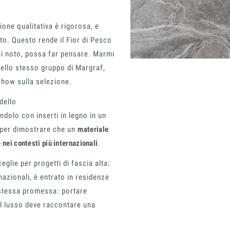
zione qualitativa è rigorosa, e
ato. Questo rende il Fior di Pesco
i noto, possa far pensare. Marmi
dello stesso gruppo di Margraf,
-how sulla selezione.
dello
andolo con inserti in legno in un
per dimostrare che un
materiale
 nei contesti più internazionali
.
glie per progetti di fascia alta:
rnazionali, è entrato in residenze
a stessa promessa: portare
 il lusso deve raccontare una