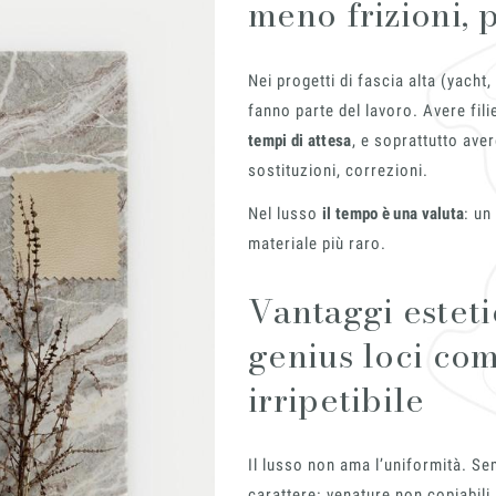
meno frizioni, p
Nei progetti di fascia alta (yacht,
fanno parte del lavoro. Avere fili
tempi di attesa
, e soprattutto ave
sostituzioni, correzioni.
Lab
Nel lusso
il tempo è una valuta
: un
Insieme per g
materiale più raro.
Vantaggi estetic
Richiedi l'Architect's kit, 
per architetti e interior d
genius loci com
 Collection
naturali da utilizzare nel
irripetibile
Voglio ricevere il vost
Vorrei un appuntament
Il lusso non ama l’uniformità. S
Nome
carattere: venature non copiabili,