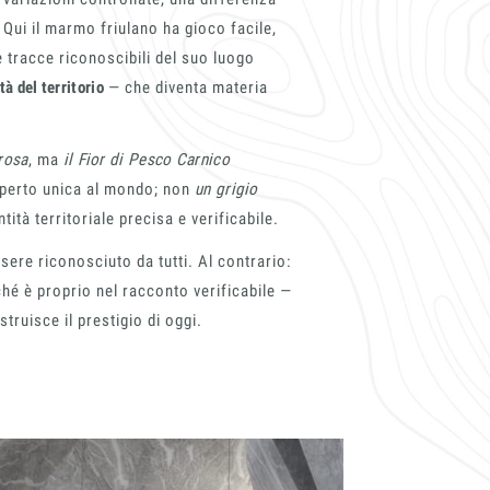
English
. Qui il marmo friulano ha gioco facile,
Telefono
e tracce riconoscibili del suo luogo
ità del territorio
— che diventa materia
rosa
, ma
il Fior di Pesco Carnico
 dati come da indicazioni della
aperto unica al mondo; non
un grigio
tità territoriale precisa e verificabile.
sere riconosciuto da tutti. Al contrario:
hé è proprio nel racconto verificabile —
truisce il prestigio di oggi.