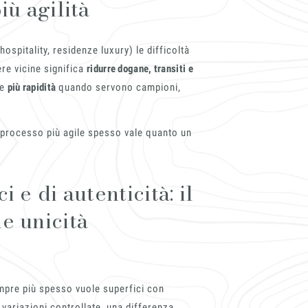
iù agilità
 hospitality, residenze luxury) le difficoltà
ere vicine significa
ridurre dogane, transiti e
re
più rapidità
quando servono campioni,
 processo più agile spesso vale quanto un
randi progetti
i e di autenticità: il
il kit di progettazione realizzato
esigner alla ricerca di pietre
e unicità
 prossimo progetto.
ro Architect’s kit
o per una Consulenza Gratuita
empre più spesso vuole superfici con
Cognome
 variazioni controllate, una differenza