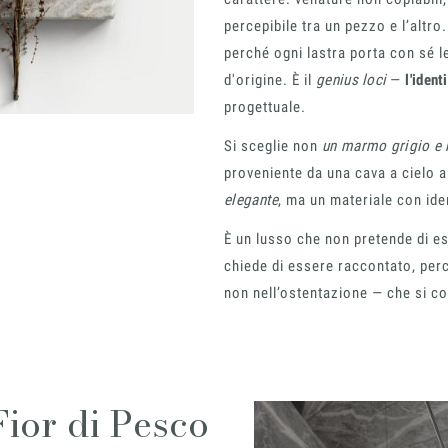
percepibile tra un pezzo e l’altro
E-mail
perché ogni lastra porta con sé l
d'origine. È il
genius loci
—
l'ident
Messaggio
progettuale.
Si sceglie non
un marmo grigio e 
Acconsento all'uso dei
proveniente da una cava a cielo 
Privacy Policy
*
elegante
, ma un materiale con iden
È un lusso che non pretende di es
chiede di essere raccontato, perc
non nell’ostentazione — che si cos
Fior di Pesco