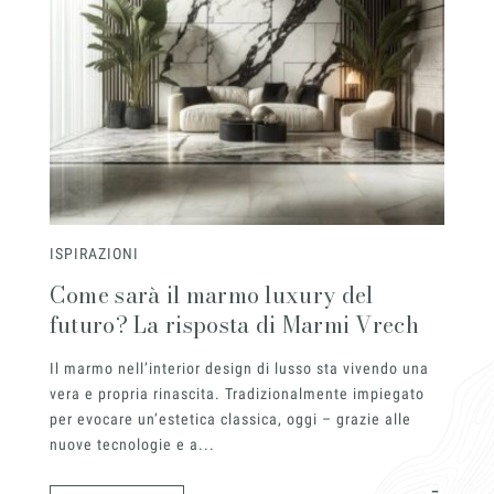
Richiedi l'Architect's kit, il kit di
progettazione realizzato per architetti e
interior designer alla ricerca di pietre
naturali da utilizzare nel prossimo
progetto.
Voglio ricevere il vostro
Architect’s kit
Vorrei un appuntamento per una
Italiano
Consulenza Gratuita
ISPIRAZIONI
Nome
Come sarà il marmo luxury del
futuro? La risposta di Marmi Vrech
Cognome
Il marmo nell’interior design di lusso sta vivendo una
vera e propria rinascita. Tradizionalmente impiegato
E-mail
per evocare un’estetica classica, oggi – grazie alle
nuove tecnologie e a...
Telefono