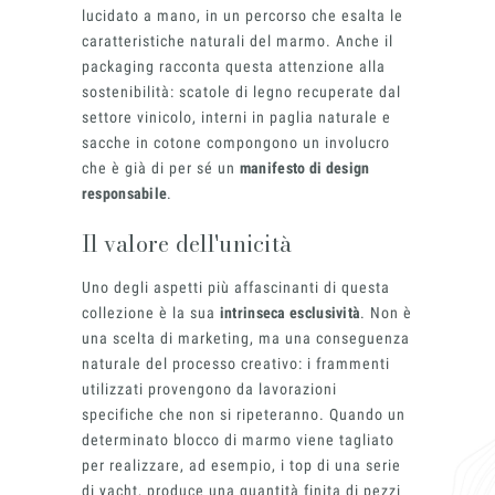
Architect’s kit
lucidato a mano, in un percorso che esalta le
Italiano
Vorrei un appuntamento per una
caratteristiche naturali del marmo. Anche il
Consulenza Gratuita
packaging racconta questa attenzione alla
English
sostenibilità: scatole di legno recuperate dal
Nome
settore vinicolo, interni in paglia naturale e
sacche in cotone compongono un involucro
Cognome
che è già di per sé un
manifesto di design
responsabile
.
E-mail
Il valore dell'unicità
Uno degli aspetti più affascinanti di questa
Telefono
collezione è la sua
intrinseca esclusività
. Non è
una scelta di marketing, ma una conseguenza
Messaggio
naturale del processo creativo: i frammenti
utilizzati provengono da lavorazioni
specifiche che non si ripeteranno. Quando un
Acconsento all'uso dei dati come da
determinato blocco di marmo viene tagliato
indicazioni della
Privacy Policy
*
per realizzare, ad esempio, i top di una serie
di yacht, produce una quantità finita di pezzi