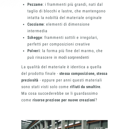
Pezzame
: i frammenti più grandi, nati dal
taglio di blocchi e lastre, che mantengono
intatta la nobiltà del materiale originale
Materiali
Cocciame
: elementi di dimensione
intermedia
Schegge
: frammenti sottili e irregolari,
perfetti per composizioni creative
Polveri
: la forma più fine del marmo, che
può rinascere in
modi sorprendenti
La qualità del materiale è identica a quella
del prodotto finale -
stessa composizione, stessa
preziosità
- eppure per anni questi materiali
Finiture
sono stati visti solo come
rifiuti da smaltire
.
Ma cosa succederebbe se li guardassimo
come
risorse preziose per nuove creazioni
?