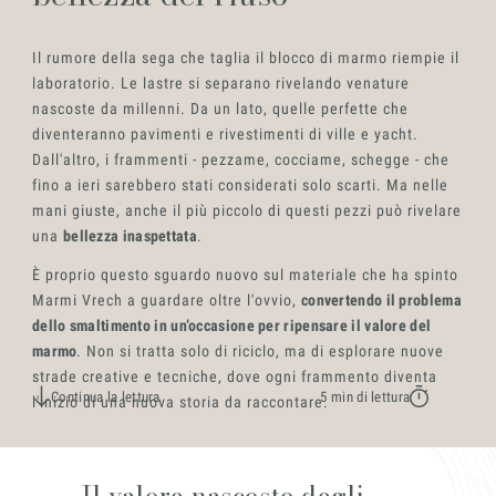
Settori
Il rumore della sega che taglia il blocco di marmo riempie il
laboratorio. Le lastre si separano rivelando venature
nascoste da millenni. Da un lato, quelle perfette che
diventeranno pavimenti e rivestimenti di ville e yacht.
Dall'altro, i frammenti - pezzame, cocciame, schegge - che
fino a ieri sarebbero stati considerati solo scarti. Ma nelle
mani giuste, anche il più piccolo di questi pezzi può rivelare
una
bellezza inaspettata
.
È proprio questo sguardo nuovo sul materiale che ha spinto
Progetti
Marmi Vrech a guardare oltre l'ovvio,
convertendo il problema
dello smaltimento in un’occasione per ripensare il valore del
marmo
. Non si tratta solo di riciclo, ma di esplorare nuove
strade creative e tecniche, dove ogni frammento diventa
Continua la lettura
5 min di lettura
l'inizio di una nuova storia da raccontare.
Il valore nascosto degli