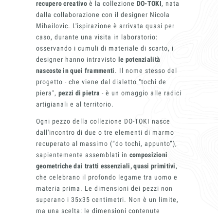
recupero creativo
è la collezione
DO-TOKI
, nata
dalla collaborazione con il designer Nicola
Mihailovic. L'ispirazione è arrivata quasi per
caso, durante una visita in laboratorio:
osservando i cumuli di materiale di scarto, i
designer hanno intravisto
le potenzialità
nascoste in quei frammenti
. Il nome stesso del
progetto - che viene dal dialetto "tochi de
piera",
pezzi di pietra
- è un omaggio alle radici
artigianali e al territorio.
Ogni pezzo della collezione DO-TOKI nasce
dall'incontro di due o tre elementi di marmo
recuperato al massimo (“do tochi, appunto”),
sapientemente assemblati in
composizioni
geometriche dai tratti essenziali, quasi primitivi
,
che celebrano il profondo legame tra uomo e
materia prima. Le dimensioni dei pezzi non
superano i 35x35 centimetri. Non è un limite,
ma una scelta: le dimensioni contenute