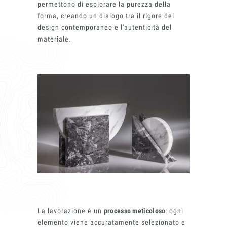
permettono di esplorare la purezza della
forma, creando un dialogo tra il rigore del
design contemporaneo e l'autenticità del
materiale.
Insieme per grandi progetti
Richiedi l'Architect's kit, il kit di
progettazione realizzato per architetti e
interior designer alla ricerca di pietre
naturali da utilizzare nel prossimo
progetto.
La lavorazione è un
processo meticoloso
: ogni
Voglio ricevere il vostro
elemento viene accuratamente selezionato e