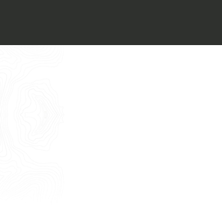
Voglio ricevere il vostro
Architect’s kit
Italiano
Vorrei un appuntamento per una
Consulenza Gratuita
English
Nome
Cognome
E-mail
Telefono
Messaggio
Acconsento all'uso dei dati come da
indicazioni della
Privacy Policy
*