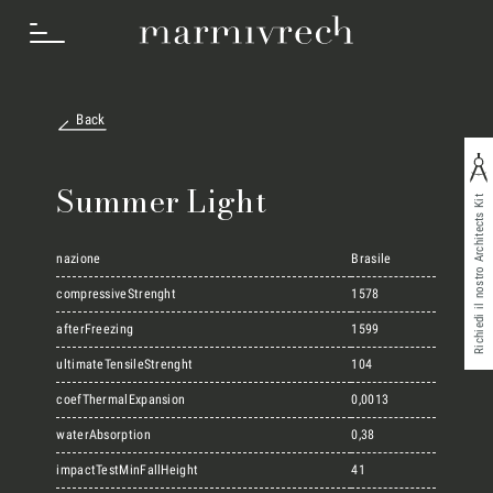
Back
Cosa Facciamo
Summer Light
Richiedi il nostro Architects Kit
Settori
nazione
Brasile
compressiveStrenght
1578
afterFreezing
1599
Progetti
ultimateTensileStrenght
104
coefThermalExpansion
0,0013
Innovation Lab
waterAbsorption
0,38
impactTestMinFallHeight
41