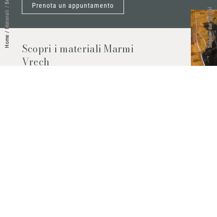
Prenota un appuntamento
/
Seguici sui Social
Materiali
/
Home
Scopri i materiali Marmi
Vrech
Marmo, pietre naturali, ceramiche,
agglomerati al quarzo e molto altro.
Contattaci per scoprire tutti i materiali
disponibili.
Richiedilo subito
© 2026 Marmi Vrech | All rights reserved | P.IVA 03122200300