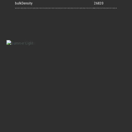
Marmi Vrech Collection
bulkDensity
26820
Materiali
Finiture
Magazine
Insieme per grandi progetti
Chi siamo
Richiedi l'Architect's kit, il kit di
progettazione realizzato per architetti e
Lavora con Noi
interior designer alla ricerca di pietre
naturali da utilizzare nel prossimo
progetto.
Contatti