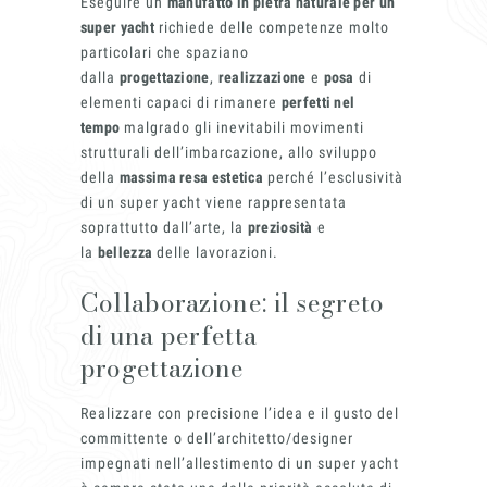
Eseguire un
manufatto in pietra naturale per un
super yacht
richiede delle competenze molto
particolari che spaziano
dalla
progettazione
,
realizzazione
e
posa
di
elementi capaci di rimanere
perfetti nel
Marmi Vrec
tempo
malgrado gli inevitabili movimenti
strutturali dell’imbarcazione, allo sviluppo
della
massima resa estetica
perché l’esclusività
di un super yacht viene rappresentata
soprattutto dall’arte, la
preziosità
e
la
bellezza
delle lavorazioni.
Collaborazione: il segreto
Materiali
di una perfetta
progettazione
Realizzare con precisione l’idea e il gusto del
committente o dell’architetto/designer
impegnati nell’allestimento di un super yacht