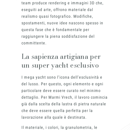
team produce rendering e immagini 3D che,
eseguiti ad arte, offrono materiale dal
realismo quasi fotografico. Modifiche,
spostamenti, nuove idee nascono spesso in
questa fase che è fondamentale per
raggiungere la piena soddisfazione del
committente.
La sapienza artigiana per
un super yacht esclusivo
I mega yacht sono l’icona dell’esclusività e
del lusso. Per questo, ogni elemento e ogni
particolare deve essere curato nel minimo
dettaglio. Per Marmi Vrech, il lavoro comincia
già dalla scelta della lastra di pietra naturale
che deve essere quella perfetta per la
Insieme per grandi progetti
lavorazione alla quale è destinata.
Richiedi l'Architect's kit, il kit di
Il materiale, i colori, la granulometria, le