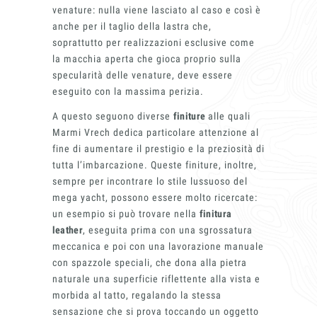
progettazione realizzato per architetti e
venature: nulla viene lasciato al caso e così è
interior designer alla ricerca di pietre
anche per il taglio della lastra che,
naturali da utilizzare nel prossimo
soprattutto per realizzazioni esclusive come
progetto.
la macchia aperta che gioca proprio sulla
specularità delle venature, deve essere
Voglio ricevere il vostro
Architect’s kit
eseguito con la massima perizia.
Italiano
Vorrei un appuntamento per una
A questo seguono diverse
finiture
alle quali
Consulenza Gratuita
English
Marmi Vrech dedica particolare attenzione al
Nome
fine di aumentare il prestigio e la preziosità di
tutta l’imbarcazione. Queste finiture, inoltre,
sempre per incontrare lo stile lussuoso del
Cognome
mega yacht, possono essere molto ricercate:
un esempio si può trovare nella
finitura
E-mail
leather
, eseguita prima con una sgrossatura
meccanica e poi con una lavorazione manuale
con spazzole speciali, che dona alla pietra
Telefono
naturale una superficie riflettente alla vista e
morbida al tatto, regalando la stessa
Messaggio
sensazione che si prova toccando un oggetto