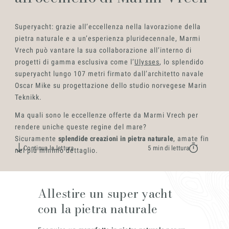
Settori
Superyacht: grazie all’eccellenza nella lavorazione della
pietra naturale e a un’esperienza pluridecennale, Marmi
Vrech può vantare la sua collaborazione all’interno di
progetti di gamma esclusiva come l’
Ulysses
, lo splendido
superyacht lungo 107 metri firmato dall’architetto navale
Progetti
Oscar Mike su progettazione dello studio norvegese Marin
Teknikk.
Ma quali sono le eccellenze offerte da Marmi Vrech per
rendere uniche queste regine del mare?
Sicuramente
splendide creazioni in pietra naturale
, amate fin
Continua la lettura
5 min di lettura
nel più minimo dettaglio.
Innovation
Allestire un super yacht
con la pietra naturale