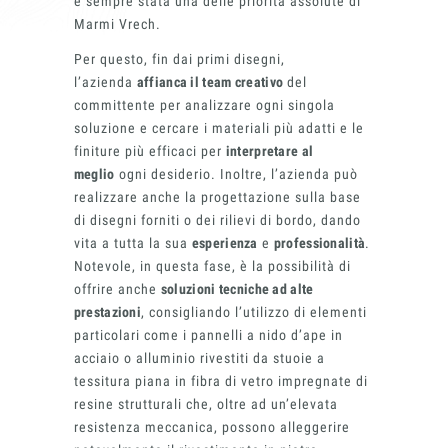
è sempre stata una delle priorità assolute di
Marmi Vrech.
Finiture
Per questo, fin dai primi disegni,
l’azienda
affianca il team creativo
del
committente per analizzare ogni singola
soluzione e cercare i materiali più adatti e le
finiture più efficaci per
interpretare al
meglio
ogni desiderio. Inoltre, l’azienda può
realizzare anche la progettazione sulla base
di disegni forniti o dei rilievi di bordo, dando
Magazine
vita a tutta la sua
esperienza
e
professionalità
.
Notevole, in questa fase, è la possibilità di
offrire anche
soluzioni tecniche ad alte
prestazioni
, consigliando l’utilizzo di elementi
particolari come i pannelli a nido d’ape in
acciaio o alluminio rivestiti da stuoie a
tessitura piana in fibra di vetro impregnate di
resine strutturali che, oltre ad un’elevata
resistenza meccanica, possono alleggerire